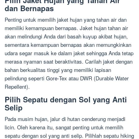
Pilih Jaket Hujan yang Tahan Air
dan Bernapas
Penting untuk memilih jaket hujan yang tahan air dan
memiliki kemampuan bernapas. Jaket hujan tahan air
akan melindungi Anda dari basah kuyup akibat hujan,
sementara kemampuan bernapas akan memungkinkan
udara segar masuk ke dalam jaket sehingga Anda tetap
merasa nyaman saat beraktivitas. Carilah jaket dengan
bahan berkualitas tinggi yang memiliki lapisan
pelindung seperti Gore-Tex atau DWR (Durable Water
Repellent).
Pilih Sepatu dengan Sol yang Anti
Selip
Pada musim hujan, jalur di hutan cenderung menjadi
licin. Oleh karena itu, sangat penting untuk memilih
sepatu dengan sol yang anti selip. Pilihlah sepatu hiking