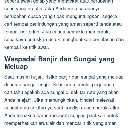
seperti awan gelap yang mendekat atau perubahan
suhu yang drastis. Jika Anda merasa adanya
perubahan cuaca yang tidak menguntungkan, segera
cari tempat perlindungan yang aman seperti tenda atau
tempat berteduh. Jika cuaca semakin memburuk,
sebaiknya putuskan untuk menghentikan perjalanan dan
kembali ke titik awal.
Waspadai Banjir dan Sungai yang
Meluap
Saat musim hujan, risiko banjir dan sungai yang meluap
di hutan sangat tinggi. Sebelum memulai perjalanan,
cari tahu apakah ada sungai di sekitar rute yang akan
Anda jelajahi. Jika memungkinkan, hindari melewati
sungai atau sekitarnya saat kondisi cuaca buruk. Jika
Anda terpaksa harus melewati sungai, pastikan untuk
memperhatikan arus air dan mencari titik yang aman