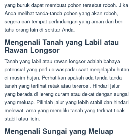
yang buruk dapat membuat pohon tersebut roboh. Jika
Anda melihat tanda-tanda pohon yang akan roboh,
segera cari tempat perlindungan yang aman dan beri
tahu orang lain di sekitar Anda.
Mengenali Tanah yang Labil atau
Rawan Longsor
Tanah yang labil atau rawan longsor adalah bahaya
potensial yang perlu diwaspadai saat menjelajahi hutan
di musim hujan. Perhatikan apakah ada tanda-tanda
tanah yang terlihat retak atau tererosi. Hindari jalur
yang berada di lereng curam atau dekat dengan sungai
yang meluap. Pilihlah jalur yang lebih stabil dan hindari
melewati area yang memiliki tanah yang terlihat tidak
stabil atau licin.
Mengenali Sungai yang Meluap