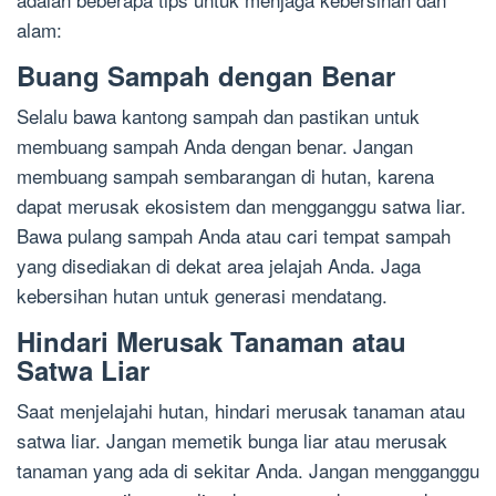
alam:
Buang Sampah dengan Benar
Selalu bawa kantong sampah dan pastikan untuk
membuang sampah Anda dengan benar. Jangan
membuang sampah sembarangan di hutan, karena
dapat merusak ekosistem dan mengganggu satwa liar.
Bawa pulang sampah Anda atau cari tempat sampah
yang disediakan di dekat area jelajah Anda. Jaga
kebersihan hutan untuk generasi mendatang.
Hindari Merusak Tanaman atau
Satwa Liar
Saat menjelajahi hutan, hindari merusak tanaman atau
satwa liar. Jangan memetik bunga liar atau merusak
tanaman yang ada di sekitar Anda. Jangan mengganggu