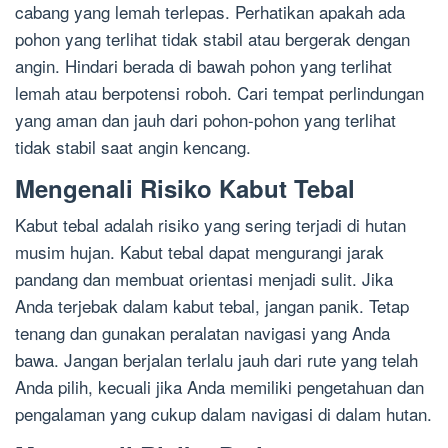
cabang yang lemah terlepas. Perhatikan apakah ada
pohon yang terlihat tidak stabil atau bergerak dengan
angin. Hindari berada di bawah pohon yang terlihat
lemah atau berpotensi roboh. Cari tempat perlindungan
yang aman dan jauh dari pohon-pohon yang terlihat
tidak stabil saat angin kencang.
Mengenali Risiko Kabut Tebal
Kabut tebal adalah risiko yang sering terjadi di hutan
musim hujan. Kabut tebal dapat mengurangi jarak
pandang dan membuat orientasi menjadi sulit. Jika
Anda terjebak dalam kabut tebal, jangan panik. Tetap
tenang dan gunakan peralatan navigasi yang Anda
bawa. Jangan berjalan terlalu jauh dari rute yang telah
Anda pilih, kecuali jika Anda memiliki pengetahuan dan
pengalaman yang cukup dalam navigasi di dalam hutan.