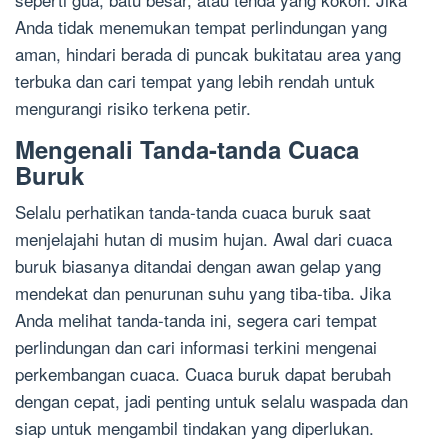
Anda tidak menemukan tempat perlindungan yang
aman, hindari berada di puncak bukitatau area yang
terbuka dan cari tempat yang lebih rendah untuk
mengurangi risiko terkena petir.
Mengenali Tanda-tanda Cuaca
Buruk
Selalu perhatikan tanda-tanda cuaca buruk saat
menjelajahi hutan di musim hujan. Awal dari cuaca
buruk biasanya ditandai dengan awan gelap yang
mendekat dan penurunan suhu yang tiba-tiba. Jika
Anda melihat tanda-tanda ini, segera cari tempat
perlindungan dan cari informasi terkini mengenai
perkembangan cuaca. Cuaca buruk dapat berubah
dengan cepat, jadi penting untuk selalu waspada dan
siap untuk mengambil tindakan yang diperlukan.