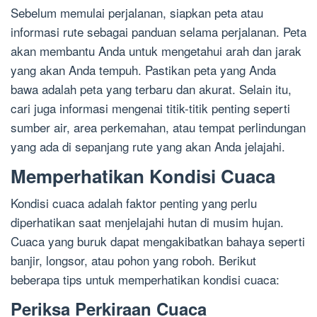
Sebelum memulai perjalanan, siapkan peta atau
informasi rute sebagai panduan selama perjalanan. Peta
akan membantu Anda untuk mengetahui arah dan jarak
yang akan Anda tempuh. Pastikan peta yang Anda
bawa adalah peta yang terbaru dan akurat. Selain itu,
cari juga informasi mengenai titik-titik penting seperti
sumber air, area perkemahan, atau tempat perlindungan
yang ada di sepanjang rute yang akan Anda jelajahi.
Memperhatikan Kondisi Cuaca
Kondisi cuaca adalah faktor penting yang perlu
diperhatikan saat menjelajahi hutan di musim hujan.
Cuaca yang buruk dapat mengakibatkan bahaya seperti
banjir, longsor, atau pohon yang roboh. Berikut
beberapa tips untuk memperhatikan kondisi cuaca:
Periksa Perkiraan Cuaca