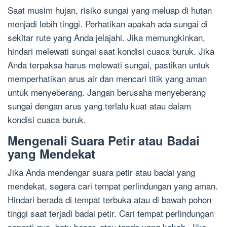
Saat musim hujan, risiko sungai yang meluap di hutan
menjadi lebih tinggi. Perhatikan apakah ada sungai di
sekitar rute yang Anda jelajahi. Jika memungkinkan,
hindari melewati sungai saat kondisi cuaca buruk. Jika
Anda terpaksa harus melewati sungai, pastikan untuk
memperhatikan arus air dan mencari titik yang aman
untuk menyeberang. Jangan berusaha menyeberang
sungai dengan arus yang terlalu kuat atau dalam
kondisi cuaca buruk.
Mengenali Suara Petir atau Badai
yang Mendekat
Jika Anda mendengar suara petir atau badai yang
mendekat, segera cari tempat perlindungan yang aman.
Hindari berada di tempat terbuka atau di bawah pohon
tinggi saat terjadi badai petir. Cari tempat perlindungan
seperti gua, batu besar, atau tenda yang kokoh. Jika