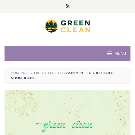
Skip
to
content
MENU
HOMEPAGE
/
EKOSISTEM
/
TIPS AMAN MENJELAJAHI HUTAN DI
MUSIM HUJAN