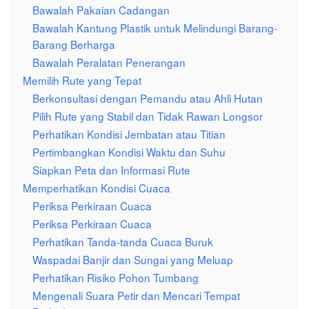
Bawalah Pakaian Cadangan
Bawalah Kantung Plastik untuk Melindungi Barang-
Barang Berharga
Bawalah Peralatan Penerangan
Memilih Rute yang Tepat
Berkonsultasi dengan Pemandu atau Ahli Hutan
Pilih Rute yang Stabil dan Tidak Rawan Longsor
Perhatikan Kondisi Jembatan atau Titian
Pertimbangkan Kondisi Waktu dan Suhu
Siapkan Peta dan Informasi Rute
Memperhatikan Kondisi Cuaca
Periksa Perkiraan Cuaca
Periksa Perkiraan Cuaca
Perhatikan Tanda-tanda Cuaca Buruk
Waspadai Banjir dan Sungai yang Meluap
Perhatikan Risiko Pohon Tumbang
Mengenali Suara Petir dan Mencari Tempat