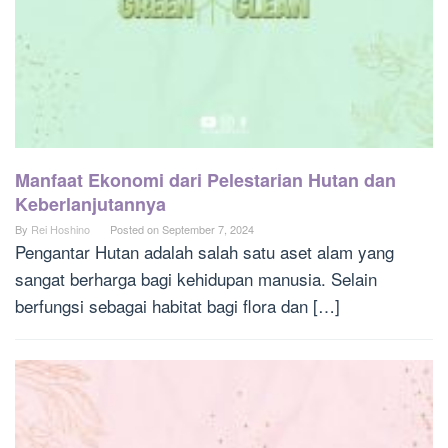
Manfaat Ekonomi dari Pelestarian Hutan dan
Keberlanjutannya
By
Rei Hoshino
Posted on
September 7, 2024
Pengantar Hutan adalah salah satu aset alam yang
sangat berharga bagi kehidupan manusia. Selain
berfungsi sebagai habitat bagi flora dan […]