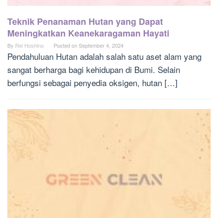
Teknik Penanaman Hutan yang Dapat
Meningkatkan Keanekaragaman Hayati
By
Rei Hoshino
Posted on
September 4, 2024
Pendahuluan Hutan adalah salah satu aset alam yang
sangat berharga bagi kehidupan di Bumi. Selain
berfungsi sebagai penyedia oksigen, hutan […]