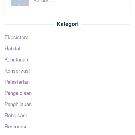
Kategori
Ekosistem
Habitat
Kehutanan
Konservasi
Pelestarian
Pengelolaan
Penghijauan
Reboisasi
Restorasi