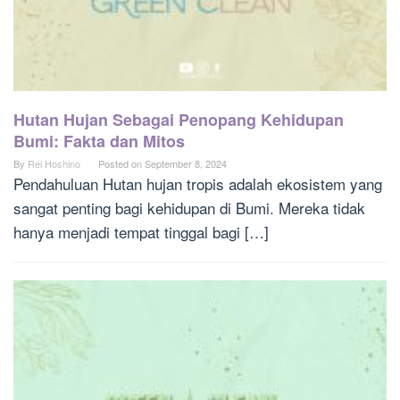
Hutan Hujan Sebagai Penopang Kehidupan
Bumi: Fakta dan Mitos
By
Rei Hoshino
Posted on
September 8, 2024
Pendahuluan Hutan hujan tropis adalah ekosistem yang
sangat penting bagi kehidupan di Bumi. Mereka tidak
hanya menjadi tempat tinggal bagi […]