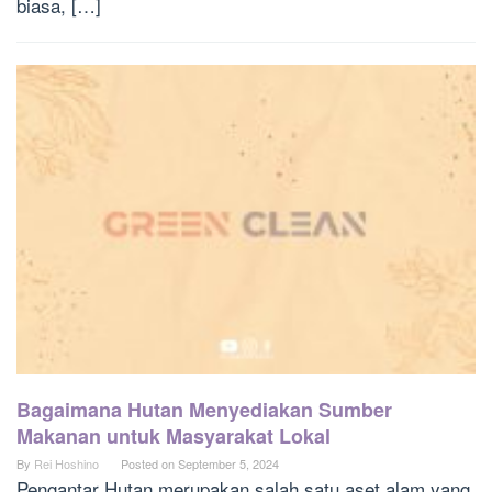
biasa, […]
Bagaimana Hutan Menyediakan Sumber
Makanan untuk Masyarakat Lokal
By
Rei Hoshino
Posted on
September 5, 2024
Pengantar Hutan merupakan salah satu aset alam yang