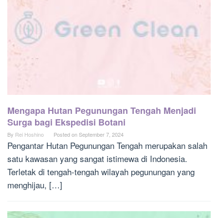
Mengapa Hutan Pegunungan Tengah Menjadi
Surga bagi Ekspedisi Botani
By
Rei Hoshino
Posted on
September 7, 2024
Pengantar Hutan Pegunungan Tengah merupakan salah
satu kawasan yang sangat istimewa di Indonesia.
Terletak di tengah-tengah wilayah pegunungan yang
menghijau, […]