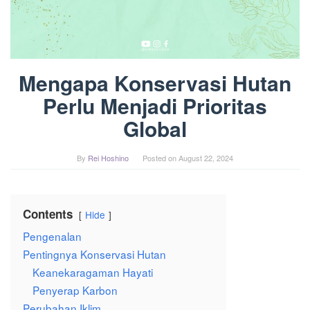
Mengapa Konservasi Hutan
Perlu Menjadi Prioritas
Global
By
Rei Hoshino
Posted on
August 22, 2024
Contents
Hide
Pengenalan
Pentingnya Konservasi Hutan
Keanekaragaman Hayati
Penyerap Karbon
Perubahan Iklim