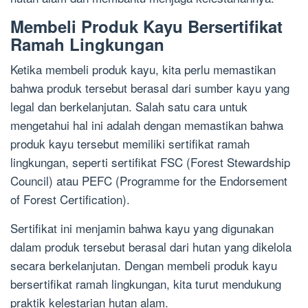
Membeli Produk Kayu Bersertifikat
Ramah Lingkungan
Ketika membeli produk kayu, kita perlu memastikan
bahwa produk tersebut berasal dari sumber kayu yang
legal dan berkelanjutan. Salah satu cara untuk
mengetahui hal ini adalah dengan memastikan bahwa
produk kayu tersebut memiliki sertifikat ramah
lingkungan, seperti sertifikat FSC (Forest Stewardship
Council) atau PEFC (Programme for the Endorsement
of Forest Certification).
Sertifikat ini menjamin bahwa kayu yang digunakan
dalam produk tersebut berasal dari hutan yang dikelola
secara berkelanjutan. Dengan membeli produk kayu
bersertifikat ramah lingkungan, kita turut mendukung
praktik kelestarian hutan alam.