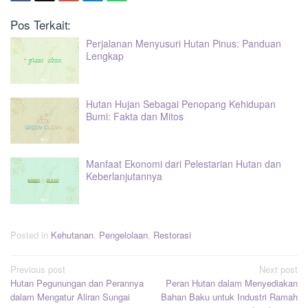
Pos Terkait:
Perjalanan Menyusuri Hutan Pinus: Panduan
Lengkap
Hutan Hujan Sebagai Penopang Kehidupan
Bumi: Fakta dan Mitos
Manfaat Ekonomi dari Pelestarian Hutan dan
Keberlanjutannya
Posted in
Kehutanan
,
Pengelolaan
,
Restorasi
Post
Previous post
Next post
Hutan Pegunungan dan Perannya
Peran Hutan dalam Menyediakan
navigation
dalam Mengatur Aliran Sungai
Bahan Baku untuk Industri Ramah