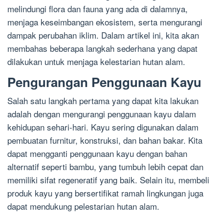
melindungi flora dan fauna yang ada di dalamnya,
menjaga keseimbangan ekosistem, serta mengurangi
dampak perubahan iklim. Dalam artikel ini, kita akan
membahas beberapa langkah sederhana yang dapat
dilakukan untuk menjaga kelestarian hutan alam.
Pengurangan Penggunaan Kayu
Salah satu langkah pertama yang dapat kita lakukan
adalah dengan mengurangi penggunaan kayu dalam
kehidupan sehari-hari. Kayu sering digunakan dalam
pembuatan furnitur, konstruksi, dan bahan bakar. Kita
dapat mengganti penggunaan kayu dengan bahan
alternatif seperti bambu, yang tumbuh lebih cepat dan
memiliki sifat regeneratif yang baik. Selain itu, membeli
produk kayu yang bersertifikat ramah lingkungan juga
dapat mendukung pelestarian hutan alam.