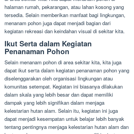
halaman rumah, pekarangan, atau lahan kosong yang
tersedia. Selain memberikan manfaat bagi lingkungan,
menanam pohon juga dapat menjadi bagian dari
kegiatan rekreasi dan keindahan visual di sekitar kita.
Ikut Serta dalam Kegiatan
Penanaman Pohon
Selain menanam pohon di area sekitar kita, kita juga
dapat ikut serta dalam kegiatan penanaman pohon yang
diselenggarakan oleh organisasi lingkungan atau
komunitas setempat. Kegiatan ini biasanya dilakukan
dalam skala yang lebih besar dan dapat memiliki
dampak yang lebih signifikan dalam menjaga
kelestarian hutan alam. Selain itu, kegiatan ini juga
dapat menjadi kesempatan untuk belajar lebih banyak
tentang pentingnya menjaga kelestarian hutan alam dan