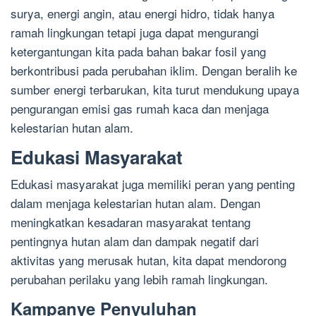
surya, energi angin, atau energi hidro, tidak hanya
ramah lingkungan tetapi juga dapat mengurangi
ketergantungan kita pada bahan bakar fosil yang
berkontribusi pada perubahan iklim. Dengan beralih ke
sumber energi terbarukan, kita turut mendukung upaya
pengurangan emisi gas rumah kaca dan menjaga
kelestarian hutan alam.
Edukasi Masyarakat
Edukasi masyarakat juga memiliki peran yang penting
dalam menjaga kelestarian hutan alam. Dengan
meningkatkan kesadaran masyarakat tentang
pentingnya hutan alam dan dampak negatif dari
aktivitas yang merusak hutan, kita dapat mendorong
perubahan perilaku yang lebih ramah lingkungan.
Kampanye Penyuluhan