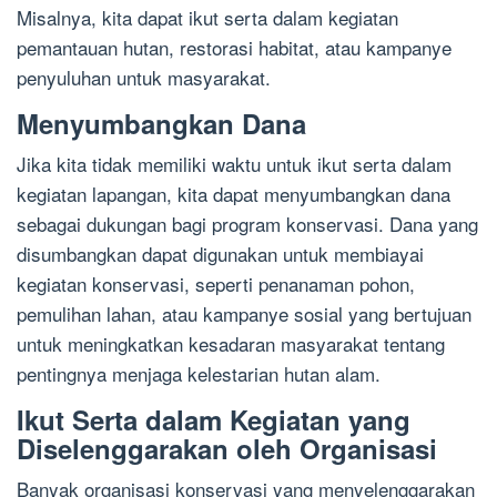
Misalnya, kita dapat ikut serta dalam kegiatan
pemantauan hutan, restorasi habitat, atau kampanye
penyuluhan untuk masyarakat.
Menyumbangkan Dana
Jika kita tidak memiliki waktu untuk ikut serta dalam
kegiatan lapangan, kita dapat menyumbangkan dana
sebagai dukungan bagi program konservasi. Dana yang
disumbangkan dapat digunakan untuk membiayai
kegiatan konservasi, seperti penanaman pohon,
pemulihan lahan, atau kampanye sosial yang bertujuan
untuk meningkatkan kesadaran masyarakat tentang
pentingnya menjaga kelestarian hutan alam.
Ikut Serta dalam Kegiatan yang
Diselenggarakan oleh Organisasi
Banyak organisasi konservasi yang menyelenggarakan