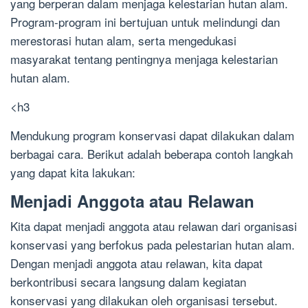
yang berperan dalam menjaga kelestarian hutan alam.
Program-program ini bertujuan untuk melindungi dan
merestorasi hutan alam, serta mengedukasi
masyarakat tentang pentingnya menjaga kelestarian
hutan alam.
<h3
Mendukung program konservasi dapat dilakukan dalam
berbagai cara. Berikut adalah beberapa contoh langkah
yang dapat kita lakukan:
Menjadi Anggota atau Relawan
Kita dapat menjadi anggota atau relawan dari organisasi
konservasi yang berfokus pada pelestarian hutan alam.
Dengan menjadi anggota atau relawan, kita dapat
berkontribusi secara langsung dalam kegiatan
konservasi yang dilakukan oleh organisasi tersebut.