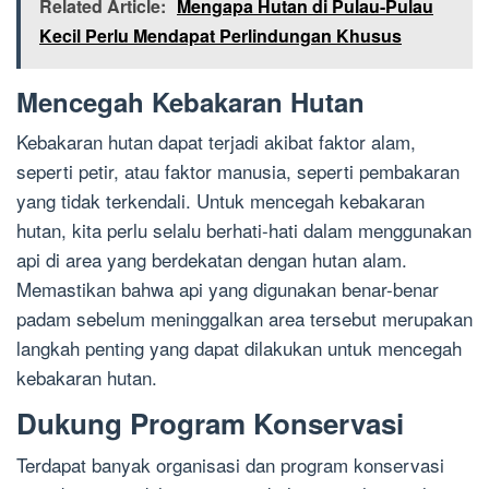
Related Article:
Mengapa Hutan di Pulau-Pulau
Kecil Perlu Mendapat Perlindungan Khusus
Mencegah Kebakaran Hutan
Kebakaran hutan dapat terjadi akibat faktor alam,
seperti petir, atau faktor manusia, seperti pembakaran
yang tidak terkendali. Untuk mencegah kebakaran
hutan, kita perlu selalu berhati-hati dalam menggunakan
api di area yang berdekatan dengan hutan alam.
Memastikan bahwa api yang digunakan benar-benar
padam sebelum meninggalkan area tersebut merupakan
langkah penting yang dapat dilakukan untuk mencegah
kebakaran hutan.
Dukung Program Konservasi
Terdapat banyak organisasi dan program konservasi